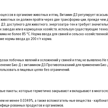
оцессов в организме животных и птиц. Витамин Д3 регулирует всасыва
 в животных он должен пройти через две трансформа-ции, прежде чем
Д3, доступного для животного, энергозатра-тен и требует значитель
 заводах или в кормоцехах хозяйств, используя существующие техно
ма не более 85 °С. Норма ввода для свиней и сельско-хозяйственной 
ние нормы ввода до 200 г/т корма.
зах побочных явлений и осложнений у свиней и птиц не выявлено.Не
енение Био-Д с витамином Д3.Противопоказаний для применения Био-
ользовать в пищевых целях без ограничений.
новые пакеты, которые герметично закрывают и вкладывают в многос
 не менее 0.0349%, а также вспомогатель-ные вещества - карбонат к
ифици-рованных продуктов и организмов.