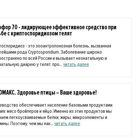
офор 70 - лидирующее эффективное средство при
ьбе с криптоспоридиозом телят
тоспоридиоз - это зооантропонозная болезнь, вызванная
тейшими рода Cryptosporidium. Заболевание широко
ространено по всей России и вызывает неонатальную и
натальную диарею у телят, про...
читать далее
ОМАКС. Здоровье птицы – Ваше здоровье!
еводство обеспечивает население базовыми продуктами
ния: мясо бройлеров и яйцо. Именно из этих продуктов мы
чаем легкоусваиваемые белки, жиры, микроэлементы и
ины. Поэтому, чем мы нак...
читать далее