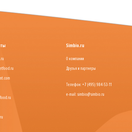
йты
Simbio.ru
.ru
О компании
etfood.ru
Друзья и партнеры
nt.com
Телефон: +7 (495) 984-53-11
e-mail: simbio@simbio.ru
food.ru
ru