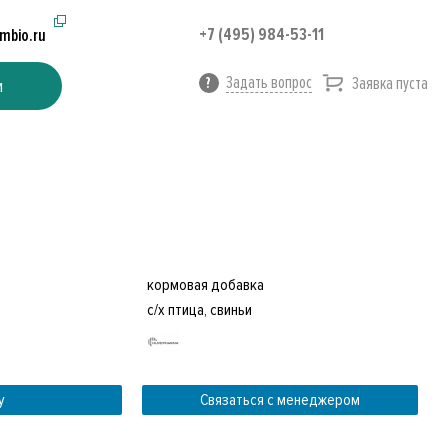
+7 (495) 984-53-11
imbio.ru
Задать вопрос
Заявка пуста
и
кормовая добавка
с/х птица, свиньи
у
Связаться с менеджером