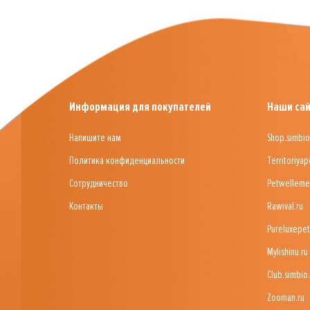
Информация для покупателей
Наши са
Напишите нам
Shop.simbio
Политика конфиденциальности
Territoriyap
Сотрудничество
Petwelleme
Контакты
Rawival.ru
Pureluxepet
Mylishinu.ru
Club.simbio.
Zooman.ru