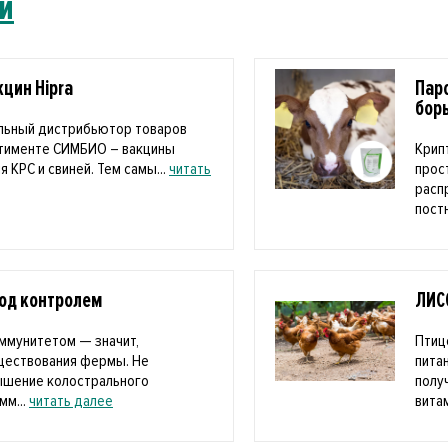
й
цин Hipra
Пар
бор
льный дистрибьютор товаров
ртименте СИМБИО – вакцины
Крип
я КРС и свиней. Тем самы...
читать
прос
расп
пост
под контролем
ЛИС
ммунитетом — значит,
Птиц
уществования фермы. Не
пита
ышение колострального
полу
мм...
читать далее
витам