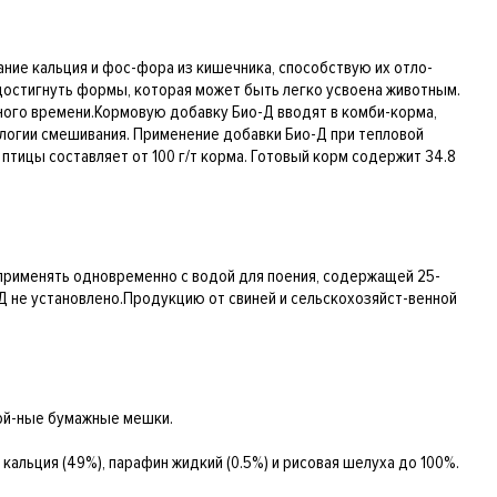
ние кальция и фос-фора из кишечника, способствую их отло-
 достигнуть формы, которая может быть легко усвоена животным.
ного времени.Кормовую добавку Био-Д вводят в комби-корма,
логии смешивания. Применение добавки Био-Д при тепловой
птицы составляет от 100 г/т корма. Готовый корм содержит 34.8
 применять одновременно с водой для поения, содержащей 25-
Д не установлено.Продукцию от свиней и сельскохозяйст-венной
лой-ные бумажные мешки.
альция (49%), парафин жидкий (0.5%) и рисовая шелуха до 100%.