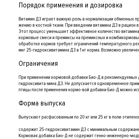
Порядок применения и дозировка
Витамин Д3 играет важную роль в нормализации обменных пр
жению в костной ткани. При введении витамина Д3 в рацион
Этот процесс уменьшает эффективное количество витамина 
кормовые смеси и премиксы на премиксных и комбикормовых
обработке кормов требует ограничений температурного режи
мкг 25-гидроксивитамина Д3 в 1 кг корма. Возможно увеличе
Ограничения
При применении кормовой добавки Био-Д в рекомендуемых до
гидроксивита-мина Д3. Не допускается одновременное прим
птицы после применения кормо-вой добавки Био-Д можно исп
Форма выпуска
Выпускают расфасованным по 20 кг или 25 кг в поли-этиле
содержит 25-гидроксивитамин Д3 с минимальным содержанием
Кормовая добавка Био-Д не содержит генно-инженерно-мод