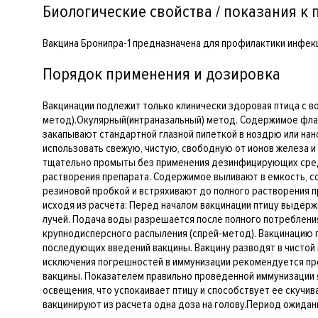
Биологические свойства / показания к
Вакцина Бронипра-1 предназначена для профилактики инфек
Порядок применения и дозировка
Вакцинации подлежит только клинически здоровая птица с во
метод).Окулярный(интраназальный) метод. Содержимое флако
закапывают стандартной глазной пипеткой в ноздрю или нан
использовать свежую, чистую, свободную от ионов железа 
тщательно промыты без применения дезинфицирующих средст
растворения препарата. Содержимое выливают в емкость, с
резиновой пробкой и встряхивают до полного растворения 
исходя из расчета: Перед началом вакцинации птицу выдерж
лучей. Подача воды разрешается после полного потребления
крупнодисперсного распыления (спрей-метод). Вакцинацию
последующих введений вакцины. Вакцину разводят в чистой пр
исключения погрешностей в иммунизации рекомендуется пр
вакцины. Показателем правильно проведенной иммунизации 
освещения, что успокаивает птицу и способствует ее скучи
вакцинируют из расчета одна доза на голову.Период ожидани