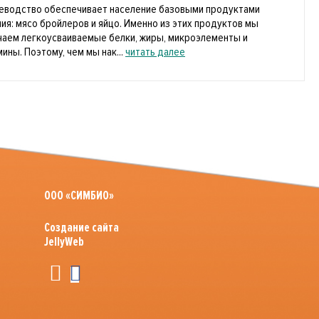
еводство обеспечивает население базовыми продуктами
ния: мясо бройлеров и яйцо. Именно из этих продуктов мы
чаем легкоусваиваемые белки, жиры, микроэлементы и
ины. Поэтому, чем мы нак...
читать далее
ООО «СИМБИО»
Создание сайта
JellyWeb