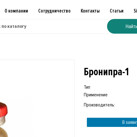
О компании
Сотрудничество
Контакты
Статьи
S
Найт
Бронипра-1
Тип
Применение
Производитель:
В заявк