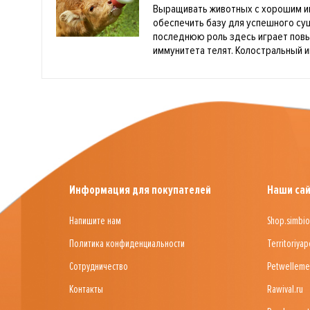
Выращивать животных с хорошим и
обеспечить базу для успешного с
последнюю роль здесь играет пов
иммунитета телят. Колостральный и
Информация для покупателей
Наши са
Напишите нам
Shop.simbio
Политика конфиденциальности
Territoriyap
Сотрудничество
Petwelleme
Контакты
Rawival.ru