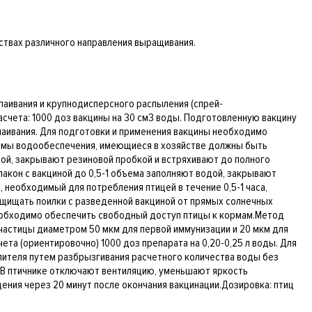
ствах различного направления выращивания.
ыпаивания и крупнодисперсного распыления (спрей-
счета: 1000 доз вакцины на 30 см3 воды. Подготовленную вакцину
ыпаивания. Для подготовки и применения вакцины необходимо
темы водообеспечения, имеющиеся в хозяйстве должны быть
ой, закрывают резиновой пробкой и встряхивают до полного
кон с вакциной до 0,5-1 объема заполняют водой, закрывают
необходимый для потребления птицей в течение 0,5-1 часа,
защищать поилки с разведенной вакциной от прямых солнечных
 необходимо обеспечить свободный доступ птицы к кормам.Метод
астицы диаметром 50 мкм для первой иммунизации и 20 мкм для
ета (ориентировочно) 1000 доз препарата на 0,20-0,25 л воды. Для
ителя путем разбрызгивания расчетного количества воды без
 В птичнике отключают вентиляцию, уменьшают яркость
ения через 20 минут после окончания вакцинации.Дозировка: птиц