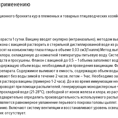
 применению
ционного бронхита кур в племенных и товарных птицеводческих хозяй
зраста 1 сутки. Вакцину вводят окулярно (интраназально), методом в
на с вакциной растворить в стерильной дистиллированной воде из ра
осят на конъюнктиву глаза птицы в объеме 0,03 см3(1 капля).Метод в
и хлора, охлажденную до комнатной температуры питьевую воду. Сис
в и просушены. Флакон с вакциной до 0,5 – 1 объема заполняют вод
одержащую объем воды, необходимый для проведения вакцинации. Фла
препарата. Содержимое выливают в емкость, содержащую объем воды, 
ивают без воды зимой в течение 2 часов, летом – 1час. Необходимо 
 раствора вакцины (примерно 1-2 часа). До и во время иммунизации
 проводят при помощи распылителей, генерирующих монодисперсные ч
охладной воде (21-28°С), свободной от ионов железа и хлора, из расч
едварительно определить производительность используемого распыл
является равномерное увлажнение перьевого покрова головы цыплят.
ванию. Включают систему вентиляции и восстанавливают уровень освещ
я: отсутствует.