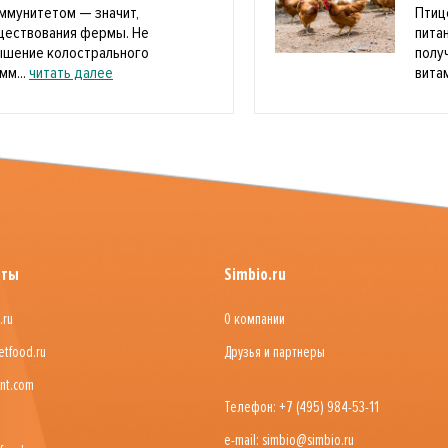
ммунитетом — значит,
Птиц
уществования фермы. Не
пита
ышение колострального
полу
мм...
читать далее
витам
йты
Simbio.ru
.ru
О компании
etfood.ru
Друзья и партнеры
nt.com
Телефон: +7 (495) 984-53-11
e-mail: simbio@simbio.ru