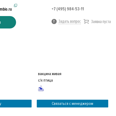
+7 (495) 984-53-11
imbio.ru
Задать вопрос
Заявка пуста
и
вакцина живая
с/х птица
у
Связаться с менеджером