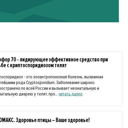
офор 70 - лидирующее эффективное средство при
ьбе с криптоспоридиозом телят
тоспоридиоз - это зооантропонозная болезнь, вызванная
тейшими рода Cryptosporidium. Заболевание широко
ространено по всей России и вызывает неонатальную и
натальную диарею у телят, про...
читать далее
ОМАКС. Здоровье птицы – Ваше здоровье!