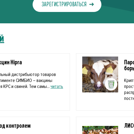
ЗАРЕГИСТРИРОВАТЬСЯ
й
цин Hipra
Пар
бор
льный дистрибьютор товаров
ртименте СИМБИО – вакцины
Крип
я КРС и свиней. Тем самы...
читать
прос
расп
пост
под контролем
ЛИС