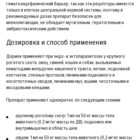
гематоэнцефалический барьер, так как эти рецепторы имеются
только в клетках центральной нервной системы, поэтому в
рекомендуемых дозах препарат безопасен для
млекопитающих, не обладает мутагенным, тератогенным и
эмбриотоксическим действием.
Дозировка и способ применения
Дормек применяют при эндо- и эктопаразитозах у крупного
рогатого скота, овец, свиней, кошек и собак, вызываемых
нематодами желудочно-кишечного тракта, легких, подкожной
клетчатки, слезных протоков; личинками подкожного и
носоглоточных оводов, личинками мух, вшами, чесоточными и
иксодовыми клещами.
Препарат применяют однократно, по следующим схемам:
крупному рогатому скоту
: 1 мл на 50 кг массы тела
животного (0,2 мг/кг массы по ДВ), подкожно или
внутримышечно в область шеи;
овцам:
1 мл на 50 кг массы тела животного (0,2 мг/кг массы