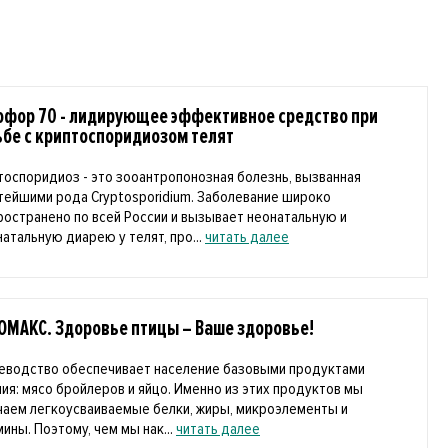
офор 70 - лидирующее эффективное средство при
ьбе с криптоспоридиозом телят
тоспоридиоз - это зооантропонозная болезнь, вызванная
тейшими рода Cryptosporidium. Заболевание широко
ространено по всей России и вызывает неонатальную и
натальную диарею у телят, про...
читать далее
ОМАКС. Здоровье птицы – Ваше здоровье!
еводство обеспечивает население базовыми продуктами
ния: мясо бройлеров и яйцо. Именно из этих продуктов мы
чаем легкоусваиваемые белки, жиры, микроэлементы и
ины. Поэтому, чем мы нак...
читать далее