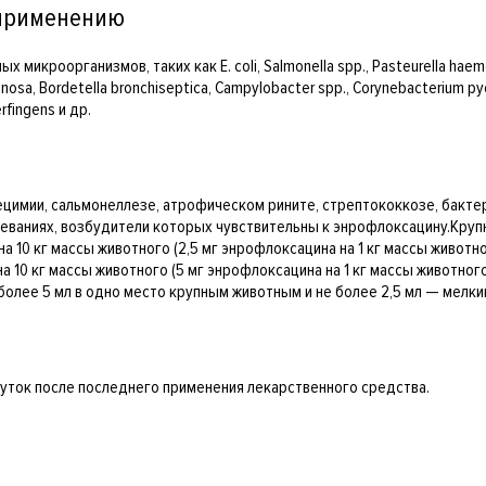
 применению
кроорганизмов, таких как E. coli, Salmonella spp., Pasteurella haemol
nosa, Bordetella bronchiseptica, Campylobacter spp., Corynebacterium pyo
rfingens и др.
цимии, сальмонеллезе, атрофическом рините, стрептококкозе, бакте
еваниях, возбудители которых чувствительны к энрофлоксацину.Крупно
мл на 10 кг массы животного (2,5 мг энрофлоксацина на 1 кг массы жив
 на 10 кг массы животного (5 мг энрофлоксацина на 1 кг массы животн
 более 5 мл в одно место крупным животным и не более 2,5 мл — мелк
суток после последнего применения лекарственного средства.