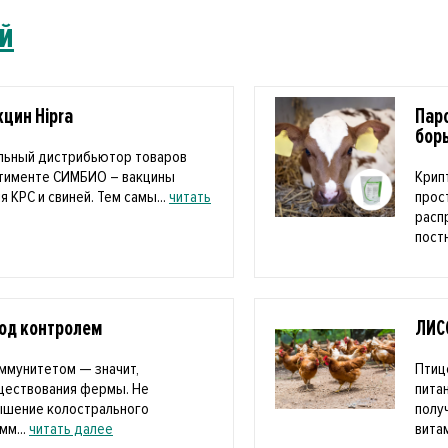
й
цин Hipra
Пар
бор
льный дистрибьютор товаров
ртименте СИМБИО – вакцины
Крип
я КРС и свиней. Тем самы...
читать
прос
расп
пост
под контролем
ЛИС
ммунитетом — значит,
Птиц
уществования фермы. Не
пита
ышение колострального
полу
мм...
читать далее
витам