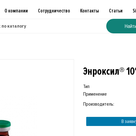
О компании
Сотрудничество
Контакты
Статьи
S
Найт
Энроксил® 10
Тип
Применение
Производитель:
В заявк