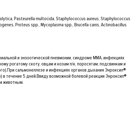
ytica, Pasteurella multocida, Staphylococcus aureus, Staphylococcus
genes, Proteus spp., Mycoplasma spp., Brucella canis, Actinobacillus
риальной и энзоотической пневмонии, синдроме ММА, инфекциях
му рогатому скоту, овцам и козам п/к, поросятам, подсвинкам и
отного).При сальмонеллезе и инфекциях органов дыхания Энроксил®
ого) в течение 5 дней.Ввиду возможной болевой реакции Энроксил®
им животным.