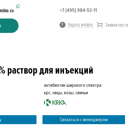
+7 (495) 984-53-11
imbio.ru
Задать вопрос
Заявка пуста
и
% раствор для инъекций
антибиотик широкого спектра
крс, овцы, козы, свиньи
у
Связаться с менеджером