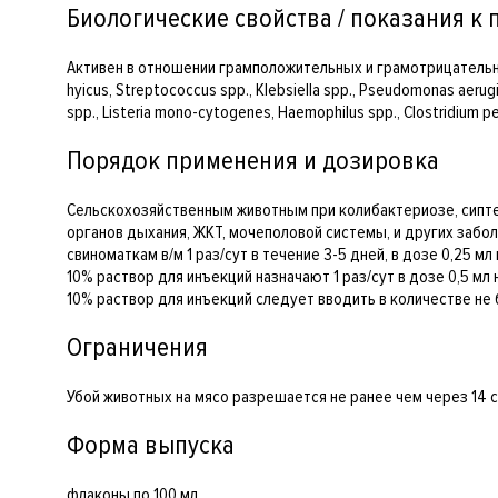
Биологические свойства / показания к
Активен в отношении грамположительных и грамотрицательных ми
hyicus, Streptococcus spp., Klebsiella spp., Pseudomonas aerugi
spp., Listeria mono-cytogenes, Haemophilus spp., Clostridium pe
Порядок применения и дозировка
Сельскохозяйственным животным при колибактериозе, сипте
органов дыхания, ЖКТ, мочеполовой системы, и других забол
свиноматкам в/м 1 раз/сут в течение 3-5 дней, в дозе 0,25 
10% раствор для инъекций назначают 1 раз/сут в дозе 0,5 мл
10% раствор для инъекций следует вводить в количестве не
Ограничения
Убой животных на мясо разрешается не ранее чем через 14 
Форма выпуска
флаконы по 100 мл.