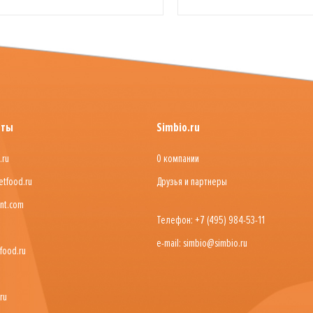
йты
Simbio.ru
.ru
О компании
etfood.ru
Друзья и партнеры
nt.com
Телефон: +7 (495) 984-53-11
e-mail: simbio@simbio.ru
food.ru
ru