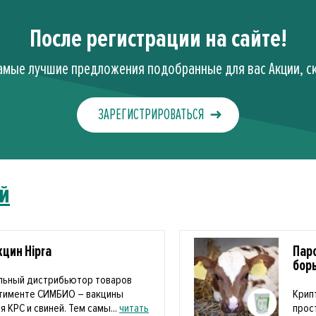
После регистрации на сайте!
амые лучшие предложения подобранные для вас Акции, ск
ЗАРЕГИСТРИРОВАТЬСЯ
й
цин Hipra
Пар
бор
льный дистрибьютор товаров
ртименте СИМБИО – вакцины
Крип
я КРС и свиней. Тем самы...
читать
прос