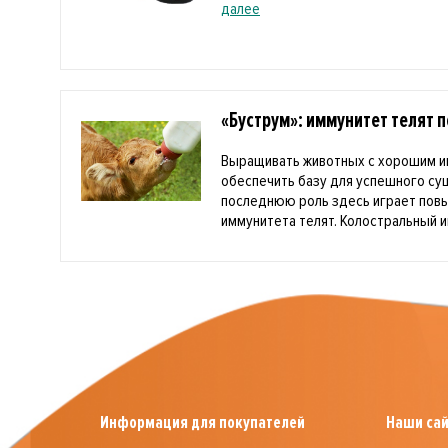
далее
«Буструм»: иммунитет телят 
Выращивать животных с хорошим и
обеспечить базу для успешного с
последнюю роль здесь играет пов
иммунитета телят. Колостральный и
Информация для покупателей
Наши са