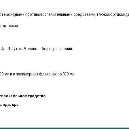
естероидными противовоспалительными средствами, глюкокортикоида
редствами.
ей – 4 суток. Молоко – без ограничений.
00 мл и в полимерных флаконах по 100 мл.
спалительное средство
шади, крс