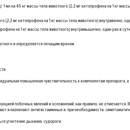
):
1 мл на 45 кг массы тела животного (2,2 мг кетопрофена на 1 кг масс
ого (2,2 мг кетопрофена на 1 кг массы тела животного) внутривенно, од
профена на 1 кг массы тела животного) внутримышечно, один раз в сутки
вотного и определяется лечащим врачом.
сти.
идуальная повышенная чувствительность к компонентам препарата, а
укцией побочных явлений и осложнений, как правило, не отмечается. В
ют и назначают антигистаминные и, при необходимости, симптоматич
ся угнетение дыхания, судороги.