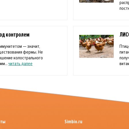
расп
пост
под контролем
ЛИС
ммунитетом — значит,
Птиц
уществования фермы. Не
пита
ышение колострального
полу
мм...
читать далее
витам
йты
Simbio.ru