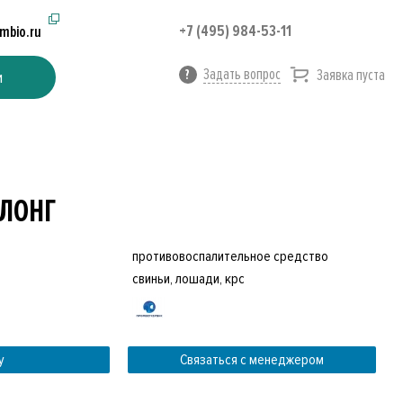
+7 (495) 984-53-11
imbio.ru
Задать вопрос
Заявка пуста
и
ЛОНГ
противовоспалительное средство
свиньи, лошади, крс
у
Связаться с менеджером