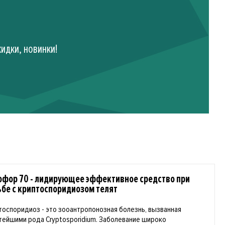
идки, новинки!
офор 70 - лидирующее эффективное средство при
ьбе с криптоспоридиозом телят
тоспоридиоз - это зооантропонозная болезнь, вызванная
тейшими рода Cryptosporidium. Заболевание широко