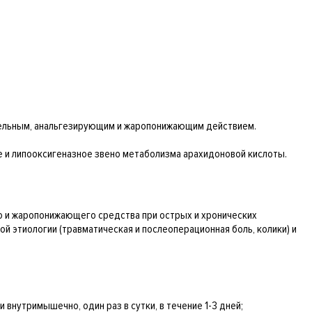
тельным, анальгезирующим и жаропонижающим действием.
е и липооксигеназное звено метаболизма арахидоновой кислоты.
о и жаропонижающего средства при острых и хронических
ой этиологии (травматическая и послеоперационная боль, колики) и
и внутримышечно, один раз в сутки, в течение 1-3 дней;