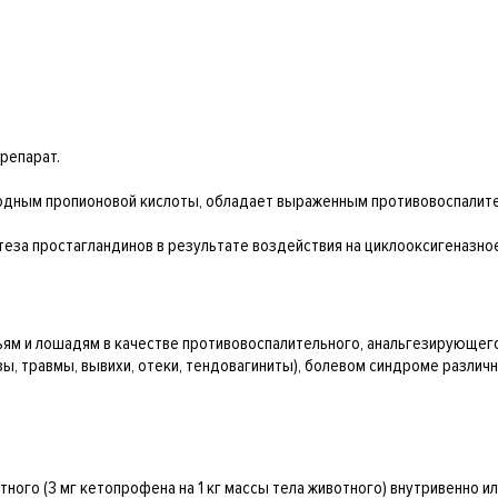
репарат.
зводным пропионовой кислоты, обладает выраженным противовоспали
теза простагландинов в результате воздействия на циклооксигеназно
ьям и лошадям в качестве противовоспалительного, анальгезирующег
ы, травмы, вывихи, отеки, тендовагиниты), болевом синдроме различн
вотного (3 мг кетопрофена на 1 кг массы тела животного) внутривенно ил