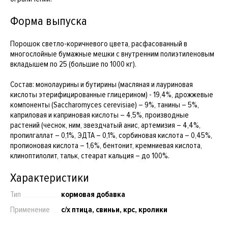
Форма выпуска
Порошок светло-коричневого цвета, расфасованный в
многослойные бумажные мешки с внутренним полиэтиленовым
вкладышем по 25 (большие по 1000 кг).
Состав: монолаурины и бутирины (масляная и лауриновая
кислоты этерифицированные глицерином) - 19,4%, дрожжевые
компоненты (Saccharomyces cerevisiae) – 9%, танины – 5%,
каприловая и каприновая кислоты – 4,5%, производные
растений (чеснок, ним, звездчатый анис, артемизия – 4,4%,
пропилгаллат – 0,1%, ЭДТА – 0,1%, сорбиновая кислота – 0,45%,
пропионовая кислота – 1,6%, бентонит, кремниевая кислота,
клиноптилолит, тальк, стеарат кальция – до 100%.
Характеристики
Тип
кормовая добавка
Применение
с/х птица, свиньи, крс, кролики