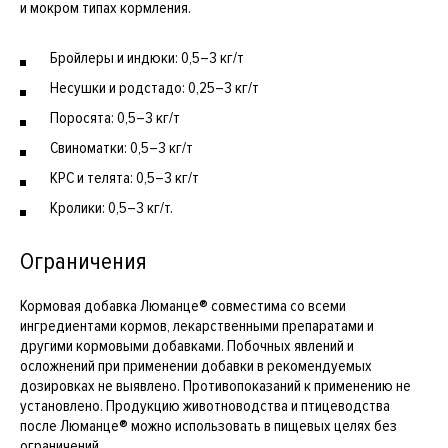
и мокром типах кормления.
Бройлеры и индюки: 0,5–3 кг/т
Несушки и родстадо: 0,25–3 кг/т
Поросята: 0,5–3 кг/т
Свиноматки: 0,5–3 кг/т
КРС и телята: 0,5–3 кг/т
Кролики: 0,5–3 кг/т.
Ограничения
Кормовая добавка Люманце® совместима со всеми
ингредиентами кормов, лекарственными препаратами и
другими кормовыми добавками. Побочных явлений и
осложнений при применении добавки в рекомендуемых
дозировках не выявлено. Противопоказаний к применению не
установлено. Продукцию животноводства и птицеводства
после Люманце® можно использовать в пищевых целях без
ограничений.