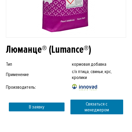
Люманце® (Lumance®)
Тип
кормовая добавка
с/х птица, свиньи, крс,
Применение
кролики
Производитель:
Связаться с
В заявку
менеджером