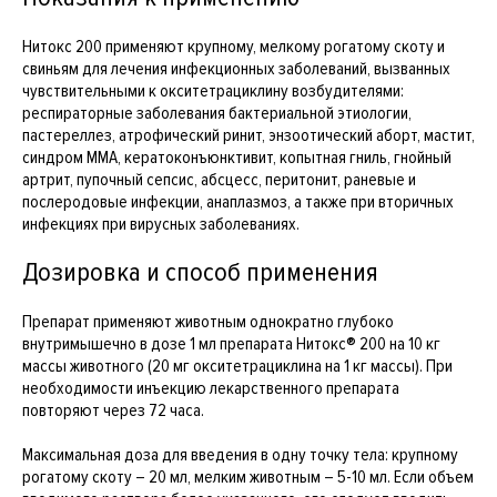
Нитокс 200 применяют крупному, мелкому рогатому скоту и
свиньям для лечения инфекционных заболеваний, вызванных
чувствительными к окситетрациклину возбудителями:
респираторные заболевания бактериальной этиологии,
пастереллез, атрофический ринит, энзоотический аборт, мастит,
синдром ММА, кератоконъюнктивит, копытная гниль, гнойный
артрит, пупочный сепсис, абсцесс, перитонит, раневые и
послеродовые инфекции, анаплазмоз, а также при вторичных
инфекциях при вирусных заболеваниях.
Дозировка и способ применения
Препарат применяют животным однократно глубоко
внутримышечно в дозе 1 мл препарата Нитокс® 200 на 10 кг
массы животного (20 мг окситетрациклина на 1 кг массы). При
необходимости инъекцию лекарственного препарата
повторяют через 72 часа.
Максимальная доза для введения в одну точку тела: крупному
рогатому скоту – 20 мл, мелким животным – 5-10 мл. Если объем