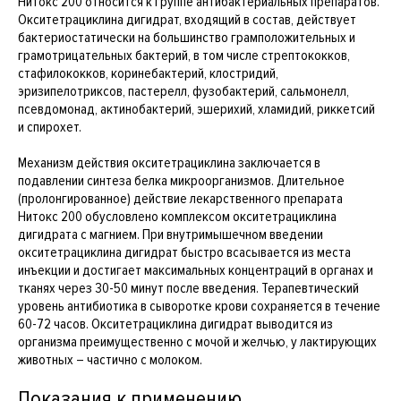
Нитокс 200 относится к группе антибактериальных препаратов.
Окситетрациклина дигидрат, входящий в состав, действует
бактериостатически на большинство грамположительных и
грамотрицательных бактерий, в том числе стрептококков,
стафилококков, коринебактерий, клостридий,
эризипелотриксов, пастерелл, фузобактерий, сальмонелл,
псевдомонад, актинобактерий, эшерихий, хламидий, риккетсий
и спирохет.
Механизм действия окситетрациклина заключается в
подавлении синтеза белка микроорганизмов. Длительное
(пролонгированное) действие лекарственного препарата
Нитокс 200 обусловлено комплексом окситетрациклина
дигидрата с магнием. При внутримышечном введении
окситетрациклина дигидрат быстро всасывается из места
инъекции и достигает максимальных концентраций в органах и
тканях через 30-50 минут после введения. Терапевтический
уровень антибиотика в сыворотке крови сохраняется в течение
60-72 часов. Окситетрациклина дигидрат выводится из
организма преимущественно с мочой и желчью, у лактирующих
животных – частично с молоком.
Показания к применению