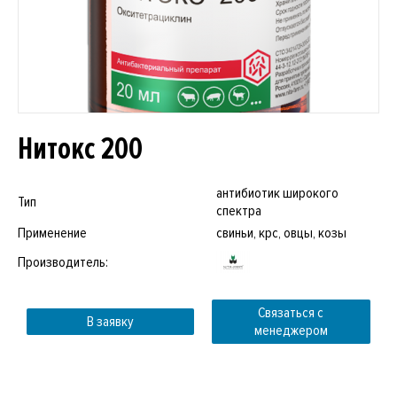
Нитокс 200
антибиотик широкого
Тип
спектра
Применение
свиньи, крс, овцы, козы
Производитель:
Связаться с
В заявку
менеджером