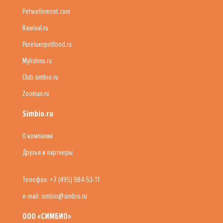
Petwellement.com
Rawival.ru
Pureluxepetfood.ru
Mylishinu.ru
Club.simbio.ru
Zooman.ru
Simbio.ru
О компании
Друзья и партнеры
Телефон: +7 (495) 984-53-11
e-mail: simbio@simbio.ru
ООО «СИМБИО»