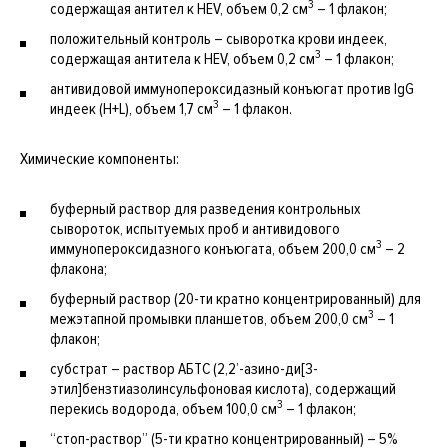
3
содержащая антител к HEV, объем 0,2 см
– 1 флакон;
положительный контроль – сыворотка крови индеек,
3
содержащая антитела к HEV, объем 0,2 см
– 1 флакон;
антивидовой иммунопероксидазный конъюгат против IgG
3
индеек (H+L), объем 1,7 см
– 1 флакон.
Химические компоненты:
буферный раствор для разведения контрольных
сывороток, испытуемых проб и антивидового
3
иммунопероксидазного конъюгата, объем 200,0 см
– 2
флакона;
буферный раствор (20-ти кратно концентрированный) для
3
межэтапной промывки планшетов, объем 200,0 см
– 1
флакон;
субстрат – раствор АБТС (2,2’-азино-ди[3-
этил]бензтиазолинсульфоновая кислота), содержащий
3
перекись водорода, объем 100,0 см
– 1 флакон;
“стоп-раствор” (5-ти кратно концентрированный) – 5%