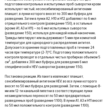
подготовки контрольных и испытуемых проб сыворотки крови
используют чистый, несенсибилизированный антигенами
планшет, в лунки которого вносят по 300 мкл буфера для
разведения. Затем в лунки А2, Н10 и Н12 добавляют по 6 мкл
отрицательного контроля (разведение 1:50), в остальные
(кроме А1, А3 и Н11) – по 6 мкл испытуемых сывороток
(разведение 1:50), используя для каждой новый наконечник.
Трижды пипетируют или выдерживают 5 мин при комнатной
температуре для однородного распределения антител.
Допускается хранение подготовленных проб в течение 24
часов при температуре (2-7)ºС. Подготовку положительного
контроля проводят в отдельных чистых пробирках объемом 5
3
см
, добавляя к 300 мкл буфера для разведения 6 мкл
специфической к HEV сыворотки (разведение 1:50).
Постановка реакции. Из пакета извлекают планшет,
сенсибилизированный антигеном HEV, во все лунки которого
вносят по 50 мкл буфера для разведений. Затем, с помощью 8-
ми или 12-ти канальной пипетки в соответствующие лунки
незамедлительно переносят по 50 мкл предварительно
разведенных проб (разведение 1:100). В лунки А1, А3 и Н11 вносят
по 50 мкл положительного контроля (разведение 1:100).