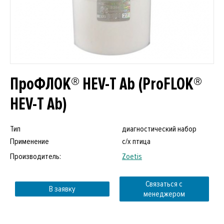
ПроФЛОК® HEV-T Ab (ProFLOK®
HEV-T Ab)
Тип
диагностический набор
Применение
с/х птица
Производитель:
Zoetis
Связаться с
В заявку
менеджером