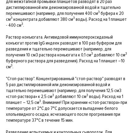
для межэтапной промывки планшетов разводят в 20 раз
дистиллированной или деионизированной водой и тщательно
3
перемешивают (например, для получения 400 см
буфера к 20
3
3
см
концентрата добавляют 380 см
воды). Расход на 1 планшет
3
- 400 см
.
Раствор конъюгата. Антивидовой иммунопероксидазный
конъюгат против IgG индеек разводят в 100 раз буфером для
разведения и тщательно перемешивают (например, для
3
3
получения 10 см3 раствора коньюгата к 0,1 см
добавляют 10 см
буферного раствора для разведения). Расход на 1 планшет –10
3
см
.
"Стоп-раствор". Концентрированный "стоп-раствор" разводят в
5 раз дистиллированной или деионизированной водой и
тщательно перемешивают (например, для получения 12,5 см3
3
3
«стоп-раствора» к 2,5 см
добавляют 10 см
воды). Расход на 1
3
планшет – 12,5 см
. Внимание! При хранении «стоп-раствора» при
температуре от 2°С до 7°С допускается выпадение белого
хлопьевидного осадка, исчезающего после прогревания при
температуре 37°С в течение 15 мин.
Разведение испытуемых и контрольных сывороток. Для