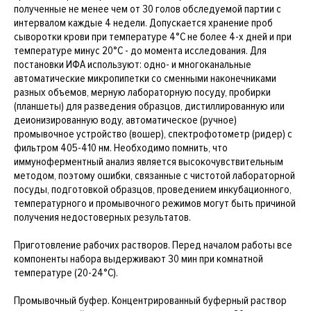
полученные не менее чем от 30 голов обследуемой партии с
интервалом каждые 4 недели. Допускается хранение проб
сыворотки крови при температуре 4°С не более 4-х дней и при
температуре минус 20°С - до момента исследования. Для
постановки ИФА используют: одно- и многоканальные
автоматические микропипетки со сменными наконечниками
разных объемов, мерную лабораторную посуду, пробирки
(планшеты) для разведения образцов, дистиллированную или
деионизированную воду, автоматическое (ручное)
промывочное устройство (вошер), спектрофотометр (ридер) с
фильтром 405-410 нм. Необходимо помнить, что
иммуноферментный анализ является высокочувствительным
методом, поэтому ошибки, связанные с чистотой лабораторной
посуды, подготовкой образцов, проведением инкубационного,
температурного и промывочного режимов могут быть причиной
получения недостоверных результатов.
Приготовление рабочих растворов. Перед началом работы все
компоненты набора выдерживают 30 мин при комнатной
температуре (20-24°С).
Промывочный буфер. Концентрированный буферный раствор