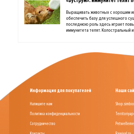
«Буструм»: иммунитет телят 
Выращивать животных с хорошим и
обеспечить базу для успешного с
последнюю роль здесь играет пов
иммунитета телят. Колостральный и
Информация для покупателей
Наши са
Напишите нам
Shop.simbio
Политика конфиденциальности
Territoriyap
Сотрудничество
Petwelleme
Контакты
Rawival.ru