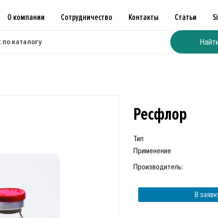
О компании
Сотрудничество
Контакты
Статьи
S
Найт
Ресфлор
Тип
Применение
Производитель:
В заявк