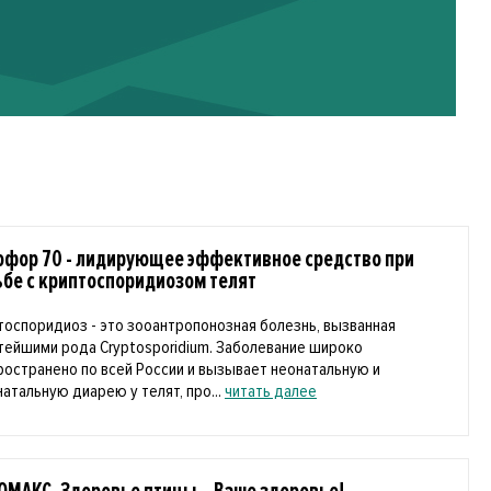
офор 70 - лидирующее эффективное средство при
ьбе с криптоспоридиозом телят
тоспоридиоз - это зооантропонозная болезнь, вызванная
тейшими рода Cryptosporidium. Заболевание широко
ространено по всей России и вызывает неонатальную и
натальную диарею у телят, про...
читать далее