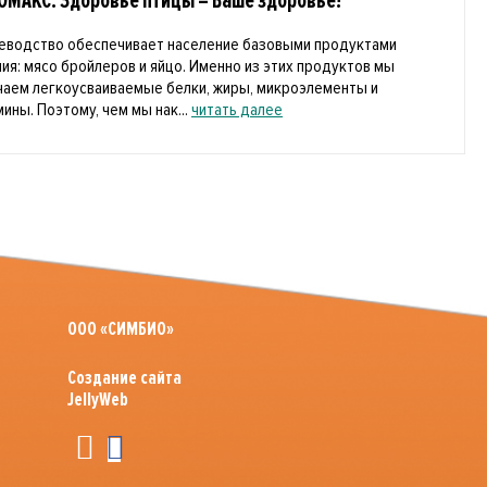
ОМАКС. Здоровье птицы – Ваше здоровье!
еводство обеспечивает население базовыми продуктами
ния: мясо бройлеров и яйцо. Именно из этих продуктов мы
чаем легкоусваиваемые белки, жиры, микроэлементы и
ины. Поэтому, чем мы нак...
читать далее
ООО «СИМБИО»
Создание сайта
JellyWeb