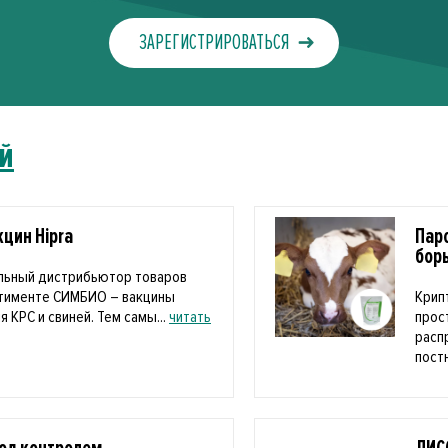
ЗАРЕГИСТРИРОВАТЬСЯ
й
цин Hipra
Пар
бор
льный дистрибьютор товаров
ртименте СИМБИО – вакцины
Крип
я КРС и свиней. Тем самы...
читать
прос
расп
пост