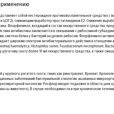
 применению
представляет собой нестероидное противовоспалительное средство 
 и ЦОГ2), снижающим выработку простагландинов E2. Снижение вырабо
на. Флорфеникол, входящий в состав лекарственного средства, пред
ствия антибиотика заключается в связывании с рибосомной субъедин
ю синтеза белка у бактерий на уровне рибосом. Флорфеникол активе
адает широким спектром антибактериального действия в отношении 
heimia) haemolytica, Histophilus somni, Fusobacterium necrophorum, Bact
у рогатому скоту более 10 мл лекарственного средства, а также сме
крупного рогатого скота, таких как ринотрахеит, бронхит, бронхопнев
инфекционных заболеваний бактериальной этиологии, вызванных микроор
еспираторной патологии. Ресфлор вводят подкожно в область шеи одн
г массы животного). В случае необходимости и при хроническом течен