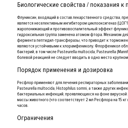
Биологические свойства / показания к
Флуниксин, входящий в состав лекарственного средства, 
является неселективным ингибитором циклооксигеназ (ЦОГ1
жаропонижающий и противовоспалительный эффект флуникси
гидроксильная группа заменена атомом фтора. Механизм дей
фермента пептидил-трансферазы, что приводит к торможени
являются устойчивыми к хлорамфениколу. Флорфеникол обл
бактерий, в том числе Pasteurella multocida, Pasteurella (Mann
болевой реакцией не следует вводить в одно место крупном
Порядок применения и дозировка
Ресфлор применяют для лечения респираторных заболеваний у 
Pasteurella multocida, Histophilus somni, а также других 
бактериальных инфекций, проявляющихся на фоне вирусной р
массы животного (что соответствует 2 мл Ресфлора на 15 к
часов.
Ограничения