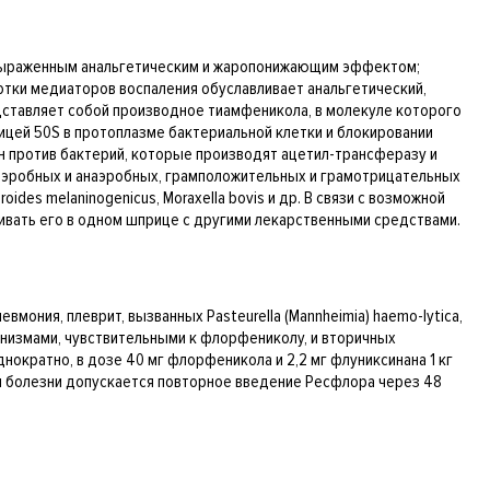
с выраженным анальгетическим и жаропонижающим эффектом;
тки медиаторов воспаления обуславливает анальгетический,
ставляет собой производное тиамфеникола, в молекуле которого
ицей 50S в протоплазме бактериальной клетки и блокировании
н против бактерий, которые производят ацетил-трансферазу и
аэробных и анаэробных, грамположительных и грамотрицательных
eroides melaninogenicus, Moraxella bovis и др. В связи с возможной
шивать его в одном шприце с другими лекарственными средствами.
мония, плеврит, вызванных Pasteurella (Mannheimia) haemo-lytica,
ганизмами, чувствительными к флорфениколу, и вторичных
ократно, в дозе 40 мг флорфеникола и 2,2 мг флуниксинана 1 кг
ии болезни допускается повторное введение Ресфлора через 48