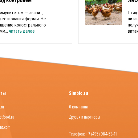
под контролем
ЛИС
ммунитетом — значит,
Птиц
уществования фермы. Не
пита
ышение колострального
полу
мм...
читать далее
витам
йты
Simbio.ru
.ru
О компании
etfood.ru
Друзья и партнеры
nt.com
Телефон: +7 (495) 984-53-11