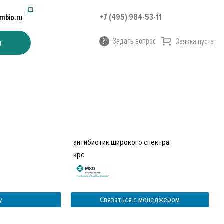
+7 (495) 984-53-11
imbio.ru
Задать вопрос
Заявка пуста
и
антибиотик широкого спектра
крс
у
Связаться с менеджером