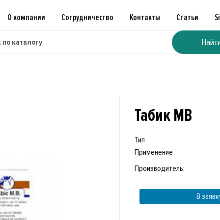
О компании
Сотрудничество
Контакты
Статьи
S
Найт
Табик МВ
Тип
Применение
Производитель:
В заявк