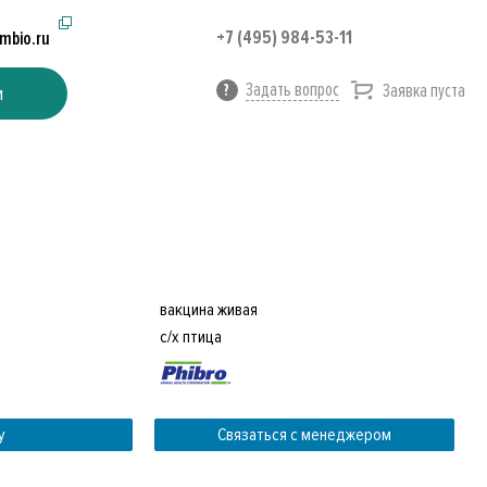
+7 (495) 984-53-11
imbio.ru
Задать вопрос
Заявка пуста
и
вакцина живая
с/х птица
у
Связаться с менеджером