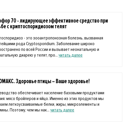
офор 70 - лидирующее эффективное средство при
ьбе с криптоспоридиозом телят
тоспоридиоз - это зооантропонозная болезнь, вызванная
тейшими рода Cryptosporidium. Заболевание широко
ространено по всей России и вызывает неонатальную и
натальную диарею у телят, про...
читать далее
ОМАКС. Здоровье птицы – Ваше здоровье!
еводство обеспечивает население базовыми продуктами
ния: мясо бройлеров и яйцо. Именно из этих продуктов мы
чаем легкоусваиваемые белки, жиры, микроэлементы и
ины. Поэтому, чем мы нак...
читать далее