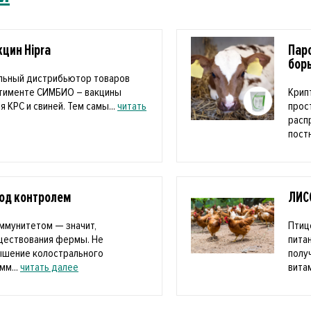
цин Hipra
Пар
бор
льный дистрибьютор товаров
ртименте СИМБИО – вакцины
Крип
я КРС и свиней. Тем самы...
читать
прос
расп
пост
под контролем
ЛИС
ммунитетом — значит,
Птиц
уществования фермы. Не
пита
ышение колострального
полу
мм...
читать далее
витам