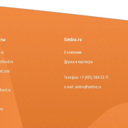
йты
Simbio.ru
.ru
О компании
etfood.ru
Друзья и партнеры
nt.com
Телефон: +7 (495) 984-53-11
e-mail: simbio@simbio.ru
food.ru
ru