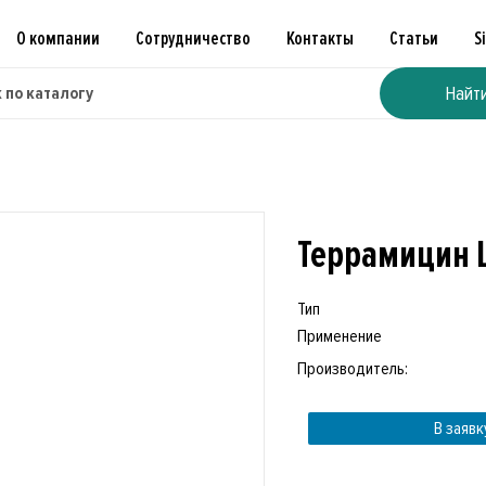
О компании
Сотрудничество
Контакты
Статьи
S
Найт
Террамицин LA
Тип
Применение
Производитель:
В заявк