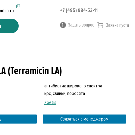
+7 (495) 984-53-11
imbio.ru
Задать вопрос
Заявка пуста
и
 (Terramicin LA)
антибиотик широкого спектра
крс, свиньи, поросята
Zoetis
у
Связаться с менеджером