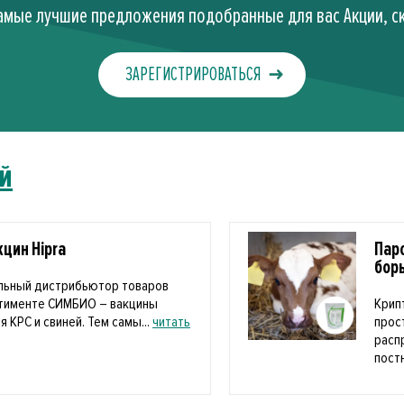
амые лучшие предложения подобранные для вас Акции, ск
ЗАРЕГИСТРИРОВАТЬСЯ
й
цин Hipra
Пар
бор
льный дистрибьютор товаров
ртименте СИМБИО – вакцины
Крип
я КРС и свиней. Тем самы...
читать
прос
расп
пост