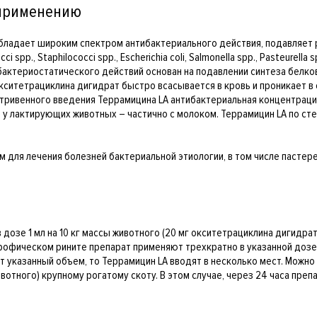
 применению
обладает широким спектром антибактериального действия, подавляет 
., Staphilococci spp., Escherichia coli, Salmonella spp., Pasteurella spp
изм бактериостатического действий основан на подавлении синтеза бел
ситетрациклина дигидрат быстро всасывается в кровь и проникает в 
нутривенного введения Террамицина LA антибактериальная концентраци
, у лактирующих животных – частично с молоком. Террамицин LA по ст
м для лечения болезней бактериальной этиологии, в том числе пастер
озе 1 мл на 10 кг массы животного (20 мг окситетрациклина дигидрата
трофическом рините препарат применяют трехкратно в указанной дозе н
т указанный объем, то Террамицин LA вводят в несколько мест. Можно 
ивотного) крупному рогатому скоту. В этом случае, через 24 часа пре