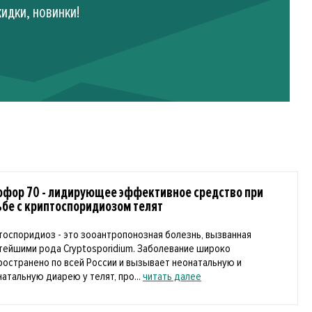
идки, новинки!
офор 70 - лидирующее эффективное средство при
ьбе с криптоспоридиозом телят
тоспоридиоз - это зооантропонозная болезнь, вызванная
тейшими рода Cryptosporidium. Заболевание широко
ространено по всей России и вызывает неонатальную и
натальную диарею у телят, про...
читать далее