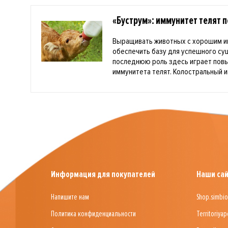
«Буструм»: иммунитет телят 
Выращивать животных с хорошим и
обеспечить базу для успешного с
последнюю роль здесь играет пов
иммунитета телят. Колостральный и
Информация для покупателей
Наши са
Напишите нам
Shop.simbio
Политика конфиденциальности
Territoriyap