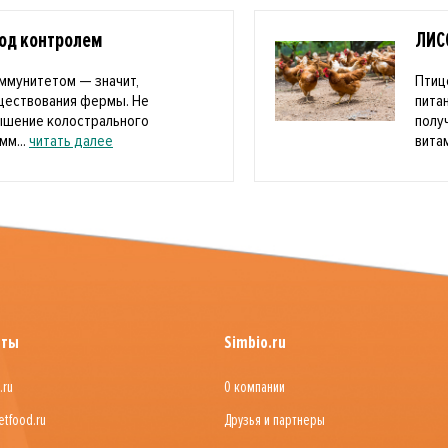
под контролем
ЛИС
ммунитетом — значит,
Птиц
уществования фермы. Не
пита
ышение колострального
полу
мм...
читать далее
витам
йты
Simbio.ru
.ru
О компании
etfood.ru
Друзья и партнеры