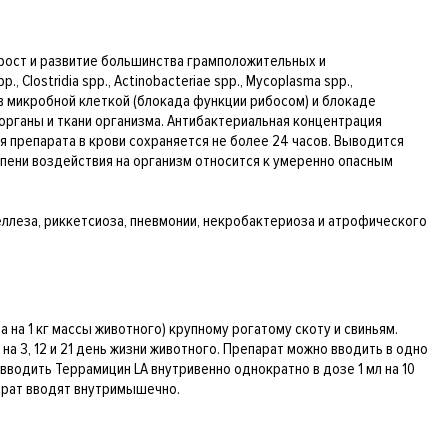
рост и развитие большинства грамположительных и
., Clostridia spp., Actinobacteriae spp., Mycoplasma spp.,
ков микробной клеткой (блокада функции рибосом) и блокаде
органы и ткани организма. Антибактериальная концентрация
я препарата в крови сохраняется не более 24 часов. Выводится
епени воздействия на организм относится к умеренно опасным
еллеза, риккетсиоза, пневмонии, некробактериоза и атрофического
 на 1 кг массы животного) крупному рогатому скоту и свиньям.
а 3, 12 и 21 день жизни животного. Препарат можно вводить в одно
вводить Террамицин LA внутривенно однократно в дозе 1 мл на 10
парат вводят внутримышечно.