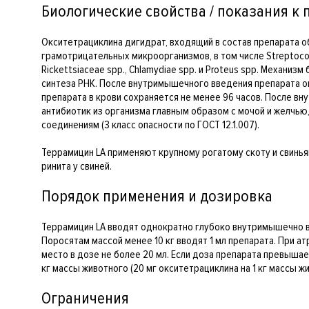
Биологические свойства / показания к
Окситетрациклина дигидрат, входящий в состав препарата 
грамотрицательных микроорганизмов, в том числе Streptococci spp
Rickettsiaceae spp., Chlamydiae spp. и Proteus spp. Механ
синтеза РНК. После внутримышечного введения препарата ок
препарата в крови сохраняется не менее 96 часов. После в
антибиотик из организма главным образом с мочой и желчью
соединениям (3 класс опасности по ГОСТ 12.1.007).
Террамицин LA применяют крупному рогатому скоту и свинья
ринита у свиней.
Порядок применения и дозировка
Террамицин LA вводят однократно глубоко внутримышечно в д
Поросятам массой менее 10 кг вводят 1 мл препарата. При а
место в дозе не более 20 мл. Если доза препарата превышае
кг массы животного (20 мг окситетрациклина на 1 кг массы ж
Ограничения