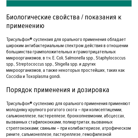
Биологические свойства / показания к
применению
Трисульфон® суспензия для орального применения обладает
широким антибактериальным спектром действия в отношении
большинства грамположительных и грамотрицательных
микроорганизмов, в т.ч. E. Coli, Salmonella spp., Staphylococcus
spp., Streptococcus spp., Shigella spp. и других
микроорганизмов, а также некоторых простейших, таких как
Coccidia и Toxoplasma gondi.
Порядок применения и дозировка
Трисульфон® суспензию для орального применения применяют
молодняку крупного рогатого скота – при колисептицемии,
сальмонеллезе, пастереллезе, бронхопневмонии, абсцессах,
вызванных стафилококками, полиартритах, вызванных
стрептококками; свиньям – при колибактериозе, атрофическом
рините, сальмонеллезе, пастереллезе, гемофилезной