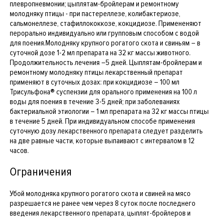
плевропневмонии; цыплятам-бройлерам и ремонтному
молодняку птицы - при пастереллезе, колибактериозе,
сальмонеллезе, стафиллококкозе, кокцидиозе. Примененяют
перорально индивидуально или групповым способом с водой
для поения.Молодняку крупного рогатого скота и свиньям – в
суточной дозе 1-2 мл препарата на 32 кг массы животного.
Продолжительность лечения –5 дней. Цыплятам-бройлерам и
ремонтному молодняку птицы лекарственный препарат
применяют в суточных дозах: при кокцидиозе – 100 мл
Трисульфона® суспензии для орального применения на 100 л
воды для поения в течение 3-5 дней; при заболеваниях
бактериальной этиологии – 1 мл препарата на 32 кг массы птицы
в течение 5 дней. При индивидуальном способе применения
суточную дозу лекарственного препарата следует разделить
на две равные части, которые выпаивают с интервалом в 12
часов.
Ограничения
Убой молодняка крупного рогатого скота и свиней на мясо
разрешается не ранее чем через 8 суток после последнего
введения лекарственного препарата, цыплят-бройлеров и