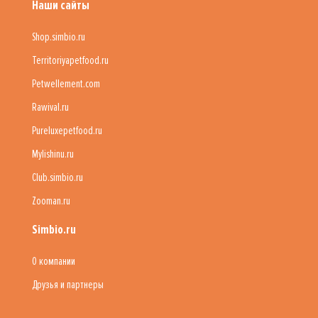
Наши сайты
Shop.simbio.ru
Territoriyapetfood.ru
Petwellement.com
Rawival.ru
Pureluxepetfood.ru
Mylishinu.ru
Club.simbio.ru
Zooman.ru
Simbio.ru
О компании
Друзья и партнеры