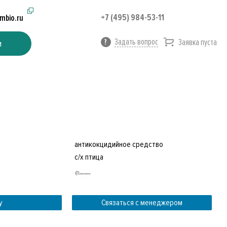
+7 (495) 984-53-11
imbio.ru
Задать вопрос
Заявка пуста
и
антикокцидийное средство
с/х птица
у
Связаться с менеджером