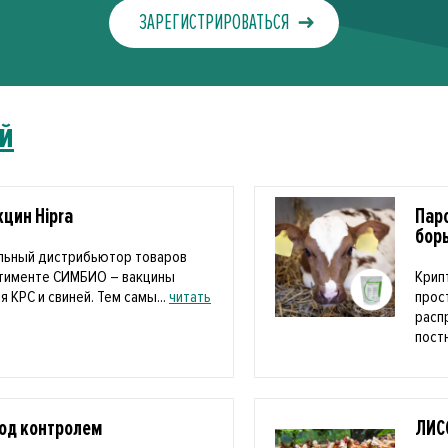
ЗАРЕГИСТРИРОВАТЬСЯ
й
цин Hipra
Пар
бор
льный дистрибьютор товаров
ртименте СИМБИО – вакцины
Крип
я КРС и свиней. Тем самы...
читать
прос
расп
пост
под контролем
ЛИС