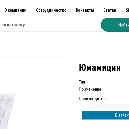
О компании
Сотрудничество
Контакты
Статьи
S
Найт
Юмамицин
Тип
Применение
Производитель:
В заявк