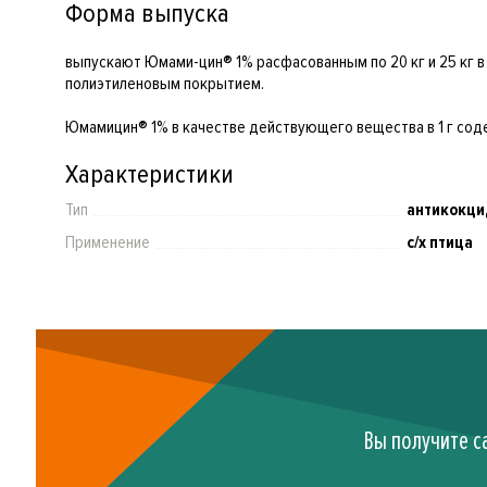
Форма выпуска
выпускают Юмами-цин® 1% расфасованным по 20 кг и 25 кг 
полиэтиленовым покрытием.
Юмамицин® 1% в качестве действующего вещества в 1 г соде
Характеристики
Тип
антикокци
Применение
с/х птица
Вы получите с