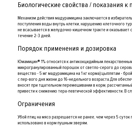
Биологические свойства / показания к
Механизм действия мадурамицина заключается в избирательн
поступления воды внутрь клетки, нарушению клеточного ту
не всасывается в желудочно-кишечном тракте и оказывает св
течение 2-3 дней.
Порядок применения и дозировка
Юмамицин® 1% относится к антикокцидийным лекарственны
микрогранулированный порошок от светло-серого до сероват
вещество - 5 мг мадурамицина на 1 кг корма):цыплятам - бр
с пер-вого дня жизни до 16-недельного возраста.Для обе
вносят при тщательном перемешивании в корм, рассчитанный
привести к снижению тера-певтической эффективности. В сл
Ограничения
Убой птиц на мясо разрешается не ранее, чем через 5 суто
использовано в корм пушным зверям.