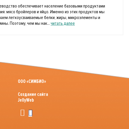
еводство обеспечивает население базовыми продуктами
ния: мясо бройлеров и яйцо. Именно из этих продуктов мы
чаем легкоусваиваемые белки, жиры, микроэлементы и
ины. Поэтому, чем мы нак...
читать далее
ООО «СИМБИО»
Создание сайта
JellyWeb