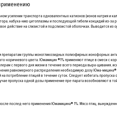
 применению
ом усилении транспорта одновалентных катионов (ионов натрия и кал
ргора, набуха-нию цитоплазмы и последующей гибели кокцидий из-за
ое действие на слизистой и подслизистой оболочках. Выводится из ор
м препаратам группы моногликозидных полиэфирных ионофорных ант
о-коричневого цвета. Юмамицин ®1% применяют птице в смеси с кормо
ойлерам с первого дня жизни в течение всего периода выра-щивания, и
спечения равномерного распределения необходимую дозу Юма-мицина®
 на потребление птицей в течение суток. Следует избегать пропуска 
учае пропуска одной дозы применение пре-парата возобновляют в той 
к после послед-него применения Юмамицина® 1%. Мясо птиц, вынужденн