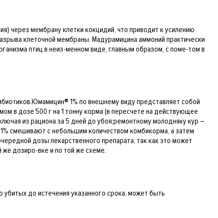
ия) через мембрану клетки кокцидий, что приводит к усилению
 разрыва клеточной мембраны. Мадурамицина аммоний практически
ганизма птиц в неиз-менном виде, главным образом, с поме-том в
ибиотиков.Юмамицин® 1% по внешнему виду представляет собой
м в дозе 500 г на 1 тонну корма (в пересчете на действующее
сключая из рациона за 5 дней до убоя;ремонтному молодняку кур –
 1% смешивают с небольшим количеством комбикорма, а затем
очередной дозы лекарственного препарата, так как это может
же дозиро-вке и по той же схеме.
о убитых до истечения указанного срока, может быть