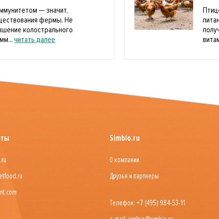
ммунитетом — значит,
Птиц
уществования фермы. Не
пита
ышение колострального
полу
мм...
читать далее
витам
йты
Simbio.ru
.ru
О компании
etfood.ru
Друзья и партнеры
nt.com
Телефон: +7 (495) 984-53-11