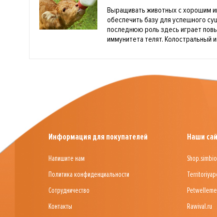
Выращивать животных с хорошим и
обеспечить базу для успешного с
последнюю роль здесь играет пов
иммунитета телят. Колостральный и
Информация для покупателей
Наши са
Напишите нам
Shop.simbio
Политика конфиденциальности
Territoriyap
Сотрудничество
Petwelleme
Контакты
Rawival.ru