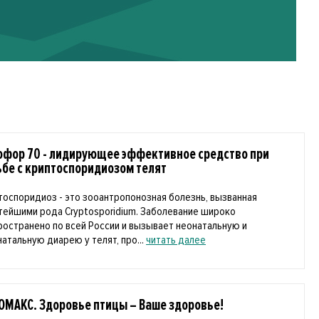
офор 70 - лидирующее эффективное средство при
ьбе с криптоспоридиозом телят
тоспоридиоз - это зооантропонозная болезнь, вызванная
тейшими рода Cryptosporidium. Заболевание широко
ространено по всей России и вызывает неонатальную и
натальную диарею у телят, про...
читать далее
ОМАКС. Здоровье птицы – Ваше здоровье!